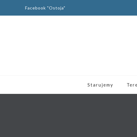
Facebook "Ostoja"
Starujemy
Ter