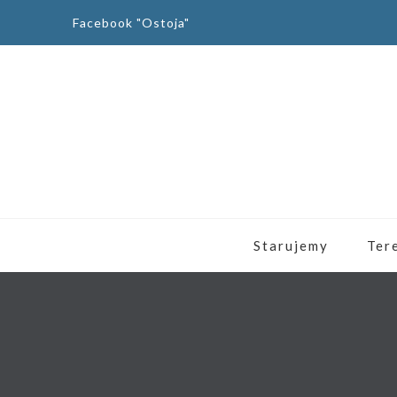
Facebook "Ostoja"
Starujemy
Ter